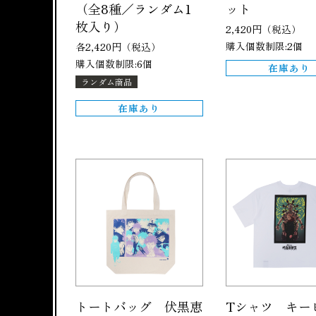
（全8種／ランダム1
ット
枚入り）
2,420円（税込）
購入個数制限:2個
各2,420円（税込）
購入個数制限:6個
在庫あり
ランダム商品
在庫あり
トートバッグ 伏黒恵
Tシャツ キー