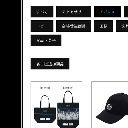
すべて
アクセサリー
アパレル
ホビー
会場受注商品
図録
文
食品・菓子
名古屋追加商品